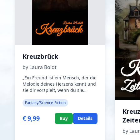
Kreuzbrück
by Laura Boldt
„Ein Freund ist ein Mensch, der die
Melodie deines Herzens kennt und
sie dir vorspielt, wenn du sie
vergessen hast.“ – Albert Einstein
Alma und ihre Freundinnen
Fantasy/Science-Fiction
Mariella, Vika, Marit und Martha-
Kreuz
Elise sind bereits seit ihrer
€ 9,99
Buy
Details
Zeit
Kindheit die besten Freundinnen.
Jedes Jahr im August, an Mariellas
by Laur
Geburtstag fahren sie nach