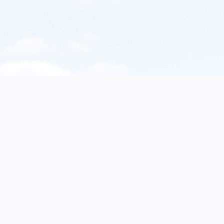
Legal
nteractive works, fiction
Imprint
Privacy Policy
Cookie Settings
Terms & Conditions