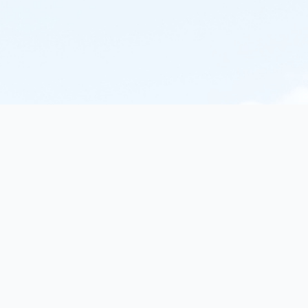
texorello
Discover extraordinary books in our online catalog. I
and non-fiction books...
Birkenallee 103, 15745 Wildau, Germany
E-Mail: info (at) texorello.org