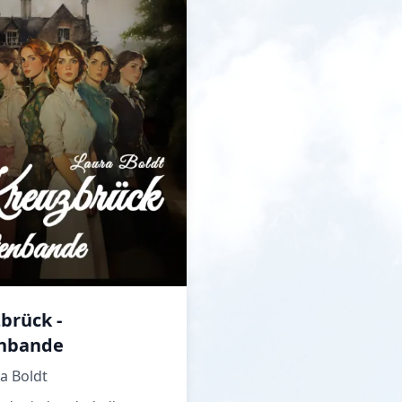
brück -
enbande
a Boldt