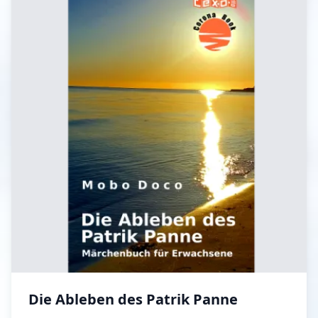
Presse und seiner eigenen Vergangenheit ist, hat er
sich schnell auf dem ablegenen Hof im Spreewald
eingelebt. Hier versucht er all das auszublenden, was
ihn in jüngster Vergangenheit so sehr belastete.
Unter Ausnutzung aller verfügbaren Ressourcen
bereitet er eine 'technologisch revolutionäre
Weihnacht' vor. Leider kommt es nicht zu den
erhofften Feierlichkeiten, stattdessen schliddert er
geradewegs in ein feuriges Desaster. Seine neuen
Freunde helfen ihm, wieder auf den richtigen Weg zu
kommen ... vorübergehend. Am Ende hält ihn nichts
davon ab, neuen Unfug zu planen und zukünftige
Ereignisse 'der besonderen Art' vorzubereiten. So
schließt der zweite Teil eine ereignisreiche Episode im
Leben Attilas ab und eröffnet gleichzeitig eine neue...
Die Ableben des Patrik Panne