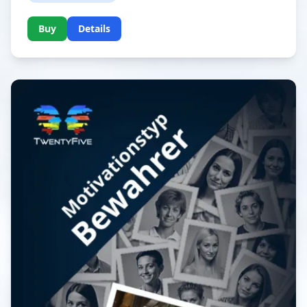
fördern. Dazu nutzen sie ihre
Kommunikationsfähigkeiten und ihr ausgeprägtes
Buy
Details
Einfühlungsvermögen. Dieses Buch will mit seinen
Hinweisen und vielen individuellen Empfehlungen
helfen, zufrieden mit sich und seinem Leben zu sein
und sich positiv weiterzuentwickeln.