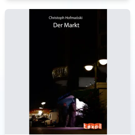
Lebens hinein. Sieben Prüfungen sind ihm auferlegt
und jede Bewältigung einer davon, hebt ihn auf eine
höhere Bewusstseinsstufe. Postfaktisch, gewaltig und
nicht ganz legal stellt er gleichzeitig die Grundlagen
der Ernährung und der Verbrechensbekämpfung um.
Egal! Der Dacapo regelt den Fall, wieder einmal
komplett auf seine eigene Art und Weise. Als
mächtiges, letztes Bollwerk gegen die Welt des
Verbrechens, tritt er der Kriminalität und der Realität
kräftig in den ... und rettet die bunte, große Stadt vor
dem Sturz in den Abgrund.