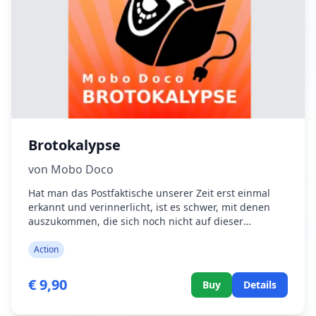
Brotokalypse
von Mobo Doco
Hat man das Postfaktische unserer Zeit erst einmal
erkannt und verinnerlicht, ist es schwer, mit denen
auszukommen, die sich noch nicht auf dieser
Bewusstseinsstufe befinden. Außerdem ist die
Erforschung der Tiefe seelischer Absurditäten
Action
mühselig. Mit beiden Phänomenen unserer Zeit
beschäftigt sich der Dacapo - ganz nebenbei. Leicht,
€ 9,90
Buy
Details
ja nahezu lässig, schlendert er in eine apokalyptische
Episode seines geheimen und geheimnisumwitterten