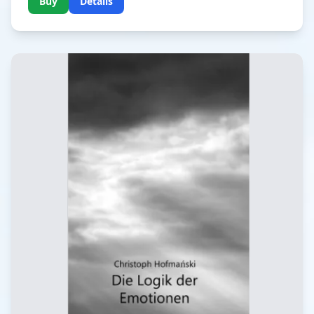
Buy
Details
geliebt hatten. Wie viel Verzweiflung ist nötig, damit
wir unsere Empathie abschalten, alles Mitgefühl
verdrängen und wie ein kalter Roboter nur noch das
machen, was uns als einziger Ausweg erscheint?
Umschlaggestaltung + Foto: Olaf Dreier, Scheeßel