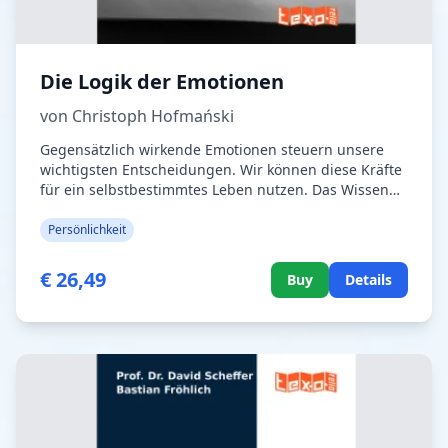
Die Logik der Emotionen
von Christoph Hofmański
Gegensätzlich wirkende Emotionen steuern unsere
wichtigsten Entscheidungen. Wir können diese Kräfte
für ein selbstbestimmtes Leben nutzen. Das Wissen
um die Logik der Emotionen dient der
Selbstentwicklung, dem Lernen und unseren
Persönlichkeit
Beziehungen. Es ermöglicht einen Umgang mit
Mitarbeitern und Kunden, der allen Seiten
€ 26,49
Buy
Details
zugutekommt, denn ein gegenseitiges Verständnis
macht aus Konflikten gemeinsame Strategien. Ob in
unserem inneren Führungsteam oder im sozialen
Umfeld, aus Erkenntnis wachsen Akzeptanz und
gegenseitige Unterstützung. Umschlaggestaltung +
Foto: Olaf Dreier, Scheeßel