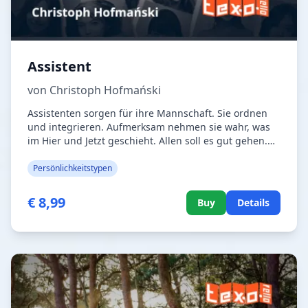
Assistent
von Christoph Hofmański
Assistenten sorgen für ihre Mannschaft. Sie ordnen
und integrieren. Aufmerksam nehmen sie wahr, was
im Hier und Jetzt geschieht. Allen soll es gut gehen.
Fest verankert auf dem Boden der Tatsachen können
wir uns gegenseitig unterstützen und füreinander da
Persönlichkeitstypen
sein. Typische Assistenten sind loyal, hilfsbereit und
sorgen für Ordnung. Sie sind kommunikativ und
€ 8,99
Buy
Details
teamorientiert. Dieses Buch will mit seinen Hinweisen
und vielen individuellen Empfehlungen helfen,
zufrieden mit sich und seinem Leben zu sein und sich
positiv weiterzuentwickeln.