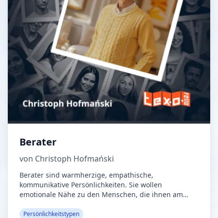
Berater
von Christoph Hofmański
Berater sind warmherzige, empathische,
kommunikative Persönlichkeiten. Sie wollen
emotionale Nähe zu den Menschen, die ihnen am
Herzen liegen. Freundschaft heißt für sie, einander
nah zu sein, sich abzustimmen und gegenseitig zu
Persönlichkeitstypen