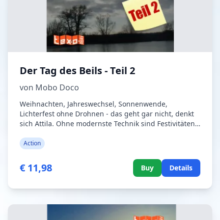
Der Tag des Beils - Teil 2
von Mobo Doco
Weihnachten, Jahreswechsel, Sonnenwende,
Lichterfest ohne Drohnen - das geht gar nicht, denkt
sich Attila. Ohne modernste Technik sind Festivitäten
jeglicher Art nur noch als 'historischer Klamauk' zu
bezeichnen. Wer heute keine Kerzen an den
Action
Weihnachtsbaum steckt, die sich mit dem Smartphone
steuern lassen, ist definitiv von vorgestern - und
€ 11,98
Buy
Details
Drohnen sind in dem modernen Haushalt die
notwendigste Hilfe überhaupt. Für das Aufstellen der
Dekoration vor Festen sind sie inzwischen
unverzichtbar. Obwohl Attila auf der Flucht vor zwei
Wissenschaftlern, einem zinswütigen Wucherer, der