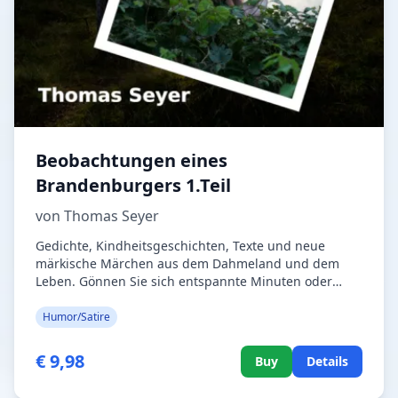
Beobachtungen eines
Brandenburgers 1.Teil
von Thomas Seyer
Gedichte, Kindheitsgeschichten, Texte und neue
märkische Märchen aus dem Dahmeland und dem
Leben. Gönnen Sie sich entspannte Minuten oder
Stunden mit diesem kleinen Buch. Ob im Sessel, oder
in der Bahn, es wird Ihnen ein Lächeln ins Gesicht
Humor/Satire
zaubern. Haben Sie etwa ein Zauberbuch gekauft?
Das ist vielleicht zu hoch gegriffen, aber der
€ 9,98
Buy
Details
Heimatdichter Thomas Seyer schrieb hier für Sie
Gedichte und Geschichten in denen auch Sie