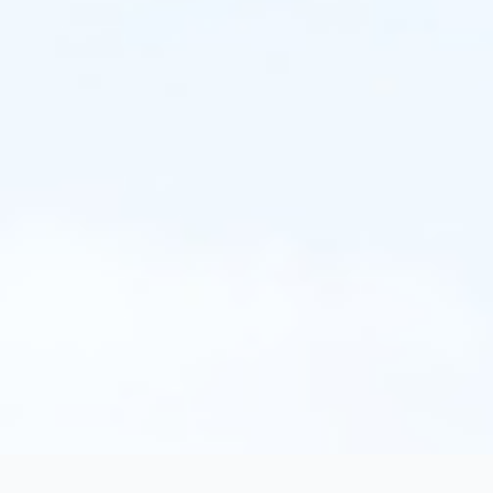
TwentyFive ist auch das einzige Verfahren, das neben
impliziten Motiven als mentale Superstruktur des
menschlichen Geistes (Winter, 2007) auch
Grundbedürfnisse, Kontextfaktoren und das
Selbstkonzept misst und miteinander in Abgleich
bringen kann. Die Dynamiken, die sich aus den
Diskrepanzen dieser Subsysteme des menschlichen
Geistes und ihrer Einbettung in Strukturen der
Umwelt ergeben, stehen dezidiert im Fokus dieser
Methode.