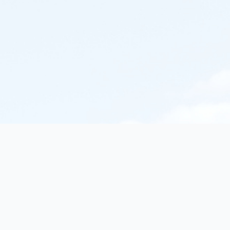
texorello
Discover extraordinary books in our online catalog. I