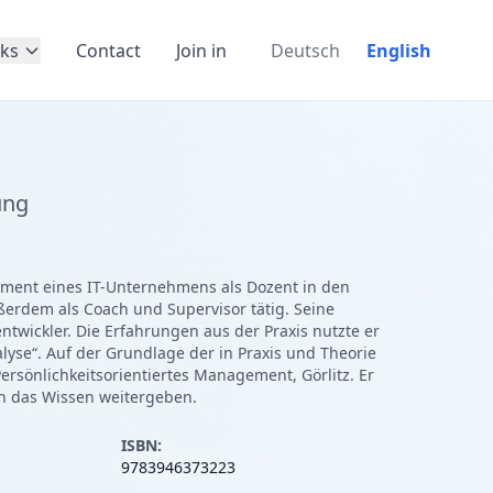
ks
Contact
Join in
Deutsch
English
ung
ement eines IT-Unternehmens als Dozent in den
rdem als Coach und Supervisor tätig. Seine
twickler. Die Erfahrungen aus der Praxis nutzte er
lyse“. Auf der Grundlage der in Praxis und Theorie
Persönlichkeitsorientiertes Management, Görlitz. Er
ern das Wissen weitergeben.
ISBN:
9783946373223