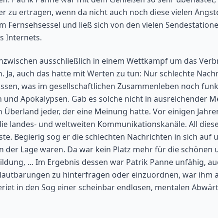
er zu ertragen, wenn da nicht auch noch diese vielen Ängs
m Fernsehsessel und ließ sich von den vielen Sendestation
s Internets.
zwischen ausschließlich in einem Wettkampf um das Verbre
Ja, auch das hatte mit Werten zu tun: Nur schlechte Nachr
issen, was im gesellschaftlichen Zusammenleben noch funkt
hen und Apokalypsen. Gab es solche nicht in ausreichender
n Überland jeder, der eine Meinung hatte. Vor einigen Ja
die landes- und weltweiten Kommunikationskanäle. All dies
ste. Begierig sog er die schlechten Nachrichten in sich auf 
 der Lage waren. Da war kein Platz mehr für die schönen 
Bildung, … Im Ergebnis dessen war Patrik Panne unfähig, 
rlautbarungen zu hinterfragen oder einzuordnen, war ihm a
riet in den Sog einer scheinbar endlosen, mentalen Abwärtss