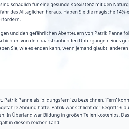
sind schädlich für eine gesunde Koexistenz mit den Naturge
gefahr des Alltäglichen heraus. Haben Sie die magische 14¾
erfordern.
ngen und den gefährlichen Abenteuern von Patrik Panne folg
Geschichten von den haarsträubenden Untergängen eines ge
Erleben Sie, wie es enden kann, wenn jemand glaubt, ander
t, Patrik Panne als ’bildungsfern’ zu bezeichnen. ’Fern’ kon
efähre Ahnung hatte. Patrik war schlicht der Begriff ’Bild
. In Überland war Bildung in großen Teilen kostenlos. Da
galt in diesem reichen Land: