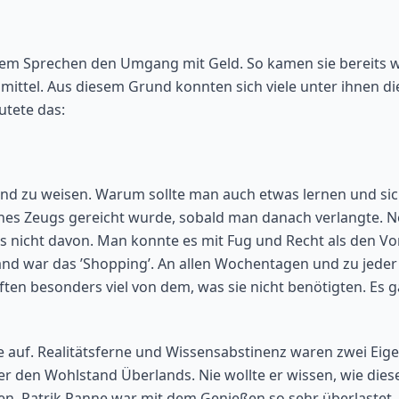
dem Sprechen den Umgang mit Geld. So kamen sie bereits 
ttel. Aus diesem Grund konnten sich viele unter ihnen di
utete das:
and zu weisen. Warum sollte man auch etwas lernen und si
ches Zeugs gereicht wurde, sobald man danach verlangte. N
es nicht davon. Man konnte es mit Fug und Recht als den V
land war das ’Shopping’. An allen Wochentagen und zu jed
n besonders viel von dem, was sie nicht benötigten. Es gab
auf. Realitätsferne und Wissensabstinenz waren zwei Eigen
r den Wohlstand Überlands. Nie wollte er wissen, wie dies
gen. Patrik Panne war mit dem Genießen so sehr überlastet, 