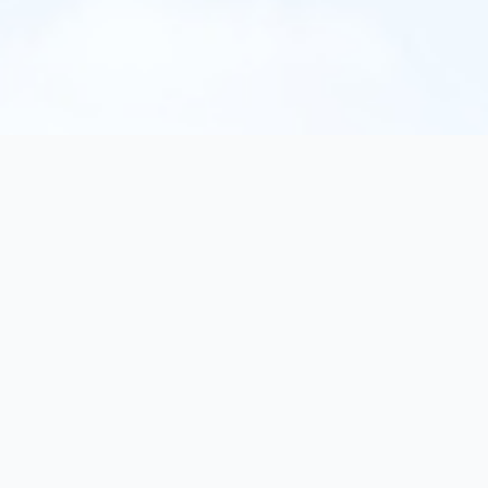
texorello
Entdecken Sie außergewöhnliche Bücher in unserem
Online-Katalog. Interaktive Werke, Belletristik und
Sachbücher...
Birkenallee 103, 15745 Wildau, Germany
E-Mail: info (at) texorello.org